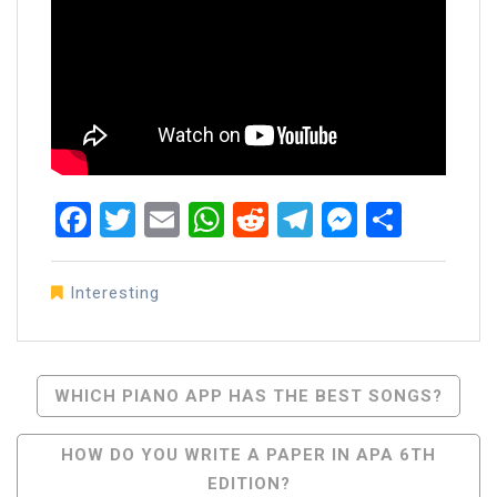
Facebook
Twitter
Email
WhatsApp
Reddit
Telegram
Messen
Share
Interesting
Post
WHICH PIANO APP HAS THE BEST SONGS?
Navigation
HOW DO YOU WRITE A PAPER IN APA 6TH
EDITION?